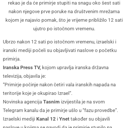
rekao je da će primirje stupiti na snagu oko šest sati
nakon njegove prve poruke na društvenim mrežama
kojom je najavio pomak, što je vrijeme približilo 12 sati
ujutro po istočnom vremenu.
Ubrzo nakon 12 sati po istočnom vremenu, izraelski i
iranski mediji počeli su objavljivati ​​naslove o početku
primirja.
Iranska Press TV,
kojom upravlja iranska državna
televizija, objavila je:
“Primirje počinje nakon četiri vala iranskih napada na
teritorije koje je okupirao Izrael“.
Novinska agencija
Tasnim
izvijestila je na svom
Telegram kanalu da je primirje ušlo u “fazu provedbe”.
Izraelski mediji
Kanal 12
i
Ynet
također su objavili
naslove u kojima se navodi da je primirje stupilo na