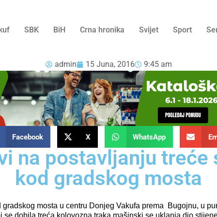
kuf
SBK
BiH
Crna hronika
Svijet
Sport
Se
admin
15 Juna, 2016
9:45 am
Facebook
X
WhatsApp
Em
ovi na postavljanju treće
kod gradskog mosta
od gradskog mosta u centru Donjeg Vakufa prema
Bugojnu, u pu
 se dobila treća kolovozna traka mašinski se uklanja dio stijene