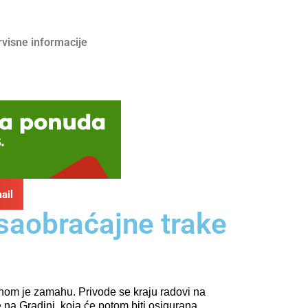
rvisne informacije
ail
 saobraćajne trake
nom je zamahu. Privode se kraju radovi na
 na Gradini, koja će potom biti osigurana