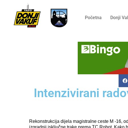
Početna
Donji Va
Intenzivirani rad
Rekonstrukcija dijela magistralne ceste M -16, 
izgradnji isključne trake prema TC Robot. Kako bi