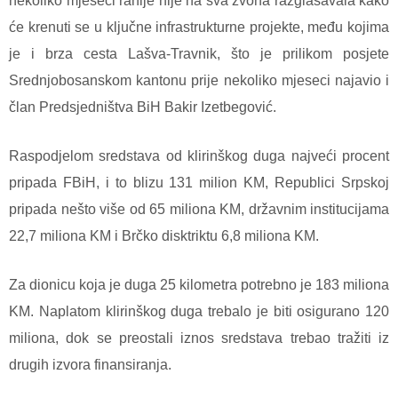
nekoliko mjeseci ranije nije na sva zvona razglašavala kako
će krenuti se u ključne infrastrukturne projekte, među kojima
je i brza cesta Lašva-Travnik, što je prilikom posjete
Srednjobosanskom kantonu prije nekoliko mjeseci najavio i
član Predsjedništva BiH Bakir Izetbegović.
Raspodjelom sredstava od klirinškog duga najveći procent
pripada FBiH, i to blizu 131 milion KM, Republici Srpskoj
pripada nešto više od 65 miliona KM, državnim institucijama
22,7 miliona KM i Brčko disktriktu 6,8 miliona KM.
Za dionicu koja je duga 25 kilometra potrebno je 183 miliona
KM. Naplatom klirinškog duga trebalo je biti osigurano 120
miliona, dok se preostali iznos sredstava trebao tražiti iz
drugih izvora finansiranja.