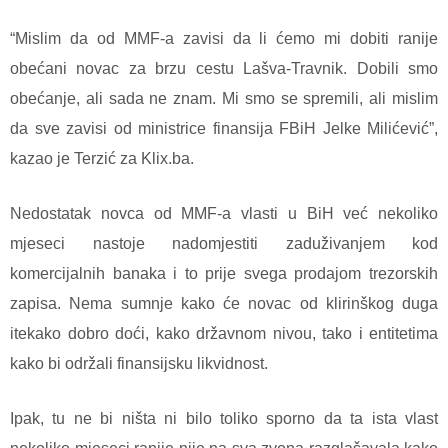
“Mislim da od MMF-a zavisi da li ćemo mi dobiti ranije
obećani novac za brzu cestu Lašva-Travnik. Dobili smo
obećanje, ali sada ne znam. Mi smo se spremili, ali mislim
da sve zavisi od ministrice finansija FBiH Jelke Milićević”,
kazao je Terzić za Klix.ba.
Nedostatak novca od MMF-a vlasti u BiH već nekoliko
mjeseci nastoje nadomjestiti zaduživanjem kod
komercijalnih banaka i to prije svega prodajom trezorskih
zapisa. Nema sumnje kako će novac od klirinškog duga
itekako dobro doći, kako državnom nivou, tako i entitetima
kako bi održali finansijsku likvidnost.
Ipak, tu ne bi ništa ni bilo toliko sporno da ta ista vlast