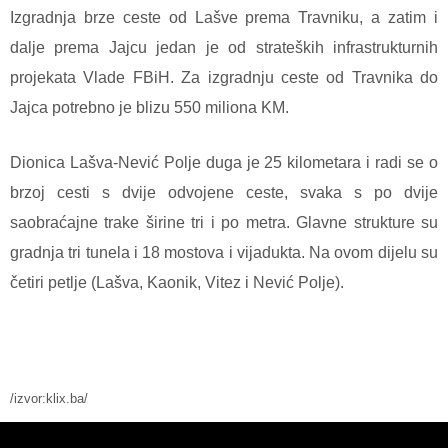
Izgradnja brze ceste od Lašve prema Travniku, a zatim i
dalje prema Jajcu jedan je od strateških infrastrukturnih
projekata Vlade FBiH. Za izgradnju ceste od Travnika do
Jajca potrebno je blizu 550 miliona KM.
Dionica Lašva-Nević Polje duga je 25 kilometara i radi se o
brzoj cesti s dvije odvojene ceste, svaka s po dvije
saobraćajne trake širine tri i po metra. Glavne strukture su
gradnja tri tunela i 18 mostova i vijadukta. Na ovom dijelu su
četiri petlje (Lašva, Kaonik, Vitez i Nević Polje).
/izvor:klix.ba/