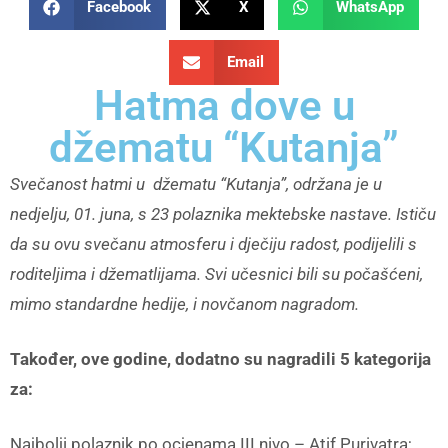
Facebook
X
WhatsApp
Email
Hatma dove u
džematu “Kutanja”
Svečanost hatmi u džematu “Kutanja”, održana je u
nedjelju, 01. juna, s 23 polaznika mektebske nastave. Ističu
da su ovu svečanu atmosferu i dječiju radost, podijelili s
roditeljima i džematlijama. Svi učesnici bili su počašćeni,
mimo standardne hedije, i novčanom nagradom.
Također, ove godine, dodatno su nagradili 5 kategorija
za:
Najbolji polaznik po ocjenama III nivo – Atif Purivatra;