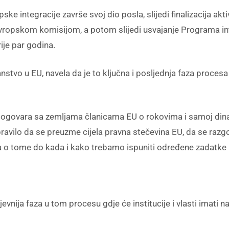
ske integracije završe svoj dio posla, slijedi finalizacija a
Evropskom komisijom, a potom slijedi usvajanje Programa i
ije par godina.
stvo u EU, navela da je to ključna i posljednja faza procesa
dogovara sa zemljama članicama EU o rokovima i samoj dina
 pravilo da se preuzme cijela pravna stečevina EU, da se ra
a o tome do kada i kako trebamo ispuniti određene zadatke 
tjevnija faza u tom procesu gdje će institucije i vlasti imati