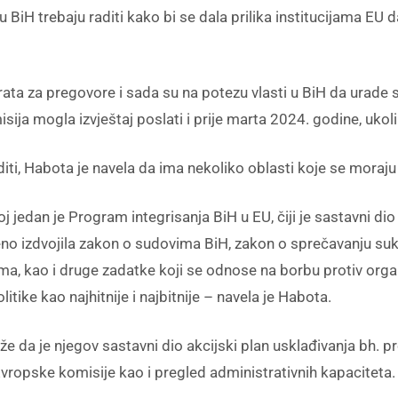
 u BiH trebaju raditi kako bi se dala prilika institucijama EU
rata za pregovore i sada su na potezu vlasti u BiH da urade s
sija mogla izvještaj poslati i prije marta 2024. godine, uko
iti, Habota je navela da ima nekoliko oblasti koje se moraju 
broj jedan je Program integrisanja BiH u EU, čiji je sastavni
stveno izdvojila zakon o sudovima BiH, zakon o sprečavanju s
ma, kao i druge zadatke koji se odnose na borbu protiv organi
litike kao najhitnije i najbitnije – navela je Habota.
že da je njegov sastavni dio akcijski plan usklađivanja bh.
 Evropske komisije kao i pregled administrativnih kapaciteta.