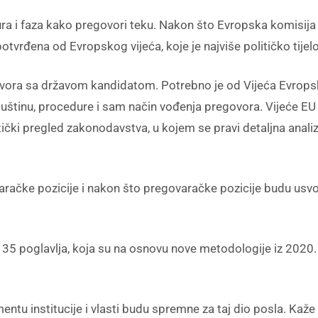
dura i faza kako pregovori teku. Nakon što Evropska komisija
otvrđena od Evropskog vijeća, koje je najviše političko tijel
ra sa državom kandidatom. Potrebno je od Vijeća Evropske 
 suštinu, procedure i sam način vođenja pregovora. Vijeće E
litički pregled zakonodavstva, u kojem se pravi detaljna ana
aračke pozicije i nakon što pregovaračke pozicije budu usvo
ru 35 poglavlja, koja su na osnovu nove metodologije iz 20
u institucije i vlasti budu spremne za taj dio posla. Kaže d