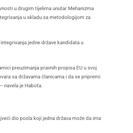
ktivnosti u drugim tijelima unutar Mehanizma
ntegrisanja u skladu sa metodologijom za
 integrisanja jedne države kandidata u
mici preuzimanja pravnih propisa EU u svoj
zgovara sa državama članicama i da se pripremi
– navela je Habota.
 najveći dio posla koji jedna država može da ima