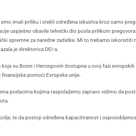
smo imali priliku i stekli određena iskustva kroz samo pre
itucije uspješno obavile tehnički dio posla prilikom pregovora.
nički spremne za naredne zadatke. Mi to trebamo iskoristiti 
azala je direktorica DEI-a.
va koja su Bosni i Hercegovini dostupna u ovoj fazi evropskih
e finansijske pomoći Evropske unije.
rema podacima kojima raspolažemo zapravo vidimo da postoj
ota.
bolje, te da postoji određena kapacitiranost i osposobljenos