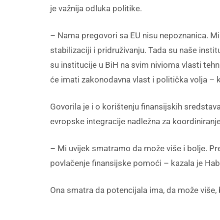
je važnija odluka politike.
– Nama pregovori sa EU nisu nepoznanica. Mi 
stabilizaciji i pridruživanju. Tada su naše inst
su institucije u BiH na svim nivioma vlasti teh
će imati zakonodavna vlast i politička volja – k
Govorila je i o korištenju finansijskih sredsta
evropske integracije nadležna za koordiniranj
– Mi uvijek smatramo da može više i bolje. P
povlačenje finansijske pomoći – kazala je Hab
Ona smatra da potencijala ima, da može više, 