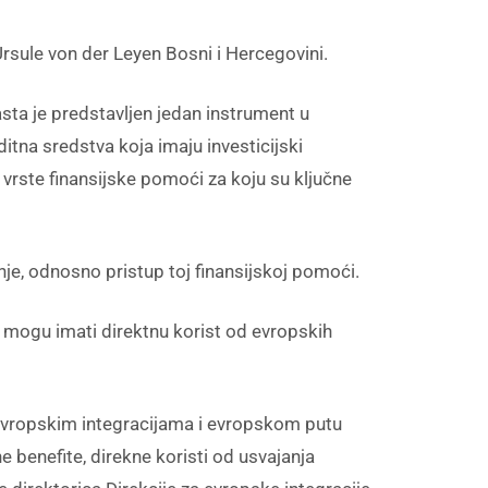
Ursule von der Leyen Bosni i Hercegovini.
sta je predstavljen jedan instrument u
editna sredstva koja imaju investicijski
e vrste finansijske pomoći za koju su ključne
je, odnosno pristup toj finansijskoj pomoći.
ji mogu imati direktnu korist od evropskih
u evropskim integracijama i evropskom putu
e benefite, direkne koristi od usvajanja