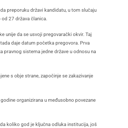
 da preporuku državi kandidatu, u tom slučaju
o od 27 država članica.
unije da se usvoji pregovarački okvir. Taj
U tada daje datum početka pregovora. Prva
liza pravnog sistema jedne države u odnosu na
jene s obje strane, započinje se zakazivanje
20. godine organizirana u međusobno povezane
a koliko god je ključna odluka institucija, još