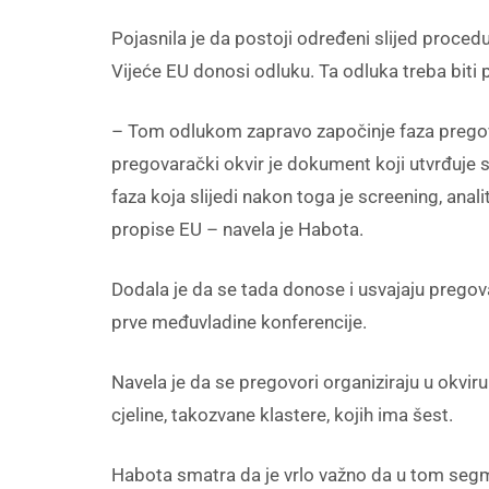
Pojasnila je da postoji određeni slijed proce
Vijeće EU donosi odluku. Ta odluka treba biti p
– Tom odlukom zapravo započinje faza pregovo
pregovarački okvir je dokument koji utvrđuje
faza koja slijedi nakon toga je screening, ana
propise EU – navela je Habota.
Dodala je da se tada donose i usvajaju pregov
prve međuvladine konferencije.
Navela je da se pregovori organiziraju u okvi
cjeline, takozvane klastere, kojih ima šest.
Habota smatra da je vrlo važno da u tom segment