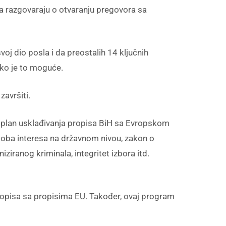
 da razgovaraju o otvaranju pregovora sa
voj dio posla i da preostalih 14 ključnih
liko je to moguće.
završiti.
 dio plan usklađivanja propisa BiH sa Evropskom
ukoba interesa na državnom nivou, zakon o
ziranog kriminala, integritet izbora itd.
 propisa sa propisima EU. Također, ovaj program