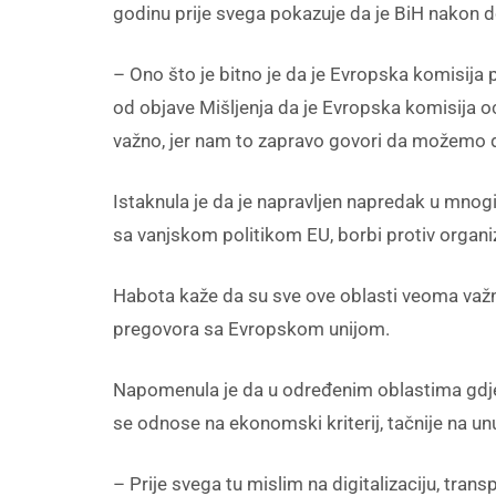
godinu prije svega pokazuje da je BiH nakon dob
– Ono što je bitno je da je Evropska komisija p
od objave Mišljenja da je Evropska komisija oci
važno, jer nam to zapravo govori da možemo d
Istaknula je da je napravljen napredak u mnogi
sa vanjskom politikom EU, borbi protiv organiz
Habota kaže da su sve ove oblasti veoma važne 
pregovora sa Evropskom unijom.
Napomenula je da u određenim oblastima gdje nis
se odnose na ekonomski kriterij, tačnije na unu
– Prije svega tu mislim na digitalizaciju, tran