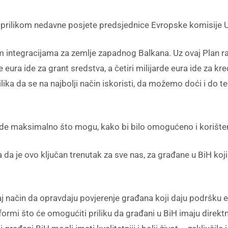
en prilikom nedavne posjete predsjednice Evropske komisije 
im integracijama za zemlje zapadnog Balkana. Uz ovaj Plan ra
de eura ide za grant sredstva, a četiri milijarde eura ide za kr
ilika da se na najbolji način iskoristi, da možemo doći i do t
ade maksimalno što mogu, kako bi bilo omogućeno i korišten
a da je ovo ključan trenutak za sve nas, za građane u BiH ko
 taj način da opravdaju povjerenje građana koji daju podršk
formi što će omogućiti priliku da građani u BiH imaju direktn