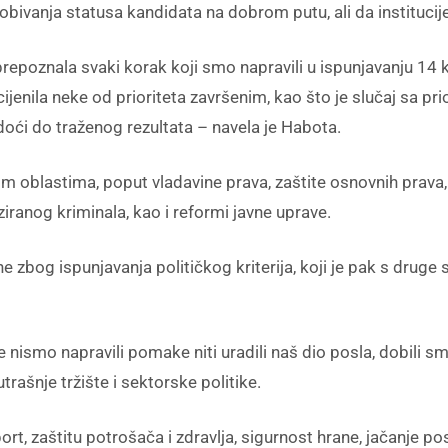
ivanja statusa kandidata na dobrom putu, ali da institucije vl
repoznala svaki korak koji smo napravili u ispunjavanju 14 kl
jenila neke od prioriteta završenim, kao što je slučaj sa prior
oći do traženog rezultata – navela je Habota.
m oblastima, poput vladavine prava, zaštite osnovnih prava, 
iranog kriminala, kao i reformi javne uprave.
zbog ispunjavanja političkog kriterija, koji je pak s druge 
mo napravili pomake niti uradili naš dio posla, dobili smo i 
trašnje tržište i sektorske politike.
sport, zaštitu potrošača i zdravlja, sigurnost hrane, jačanje p