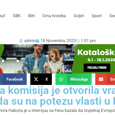
kuf
SBK
BiH
Crna hronika
Svijet
Sport
Se
admin
18 Novembra, 2023
1:01 pm
Facebook
X
WhatsApp
Em
 komisija je otvorila vr
a su na potezu vlasti u
lvira Habota je u intervjuu za Fenu kazala da Izvještaj Evrop