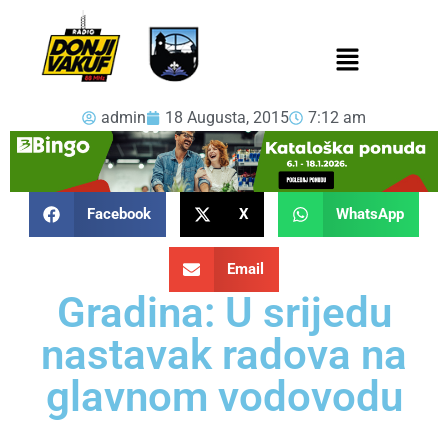
admin
18 Augusta, 2015
7:12 am
Facebook
X
WhatsApp
Email
Gradina: U srijedu
nastavak radova na
glavnom vodovodu