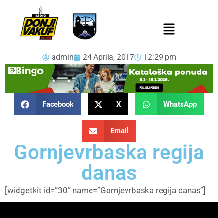
admin
24 Aprila, 2017
12:29 pm
Facebook
X
WhatsApp
Email
Gornjevrbaska regija
danas
[widgetkit id=”30” name=”Gornjevrbaska regija danas”]