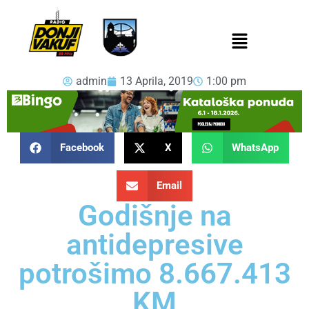
admin
13 Aprila, 2019
1:00 pm
Facebook
X
WhatsApp
Email
Godišnje na
antidepresive
potrošimo 8.667.413
KM