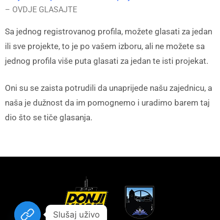
– OVDJE GLASAJTE
Sa jednog registrovanog profila, možete glasati za jedan
ili sve projekte, to je po vašem izboru, ali ne možete sa
jednog profila više puta glasati za jedan te isti projekat.
Oni su se zaista potrudili da unaprijede našu zajednicu, a
naša je dužnost da im pomognemo i uradimo barem taj
dio što se tiče glasanja.
Slušaj uživo