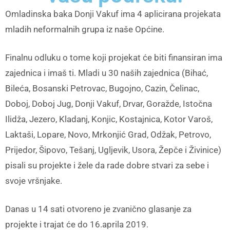
Omladinska baka Donji Vakuf ima 4 aplicirana projekata
mladih neformalnih grupa iz naše Općine.
Finalnu odluku o tome koji projekat će biti finansiran ima
zajednica i imaš ti. Mladi u 30 naših zajednica (Bihać,
Bileća, Bosanski Petrovac, Bugojno, Cazin, Čelinac,
Doboj, Doboj Jug, Donji Vakuf, Drvar, Goražde, Istočna
Ilidža, Jezero, Kladanj, Konjic, Kostajnica, Kotor Varoš,
Laktaši, Lopare, Novo, Mrkonjić Grad, Odžak, Petrovo,
Prijedor, Šipovo, Tešanj, Ugljevik, Usora, Žepče i Živinice)
pisali su projekte i žele da rade dobre stvari za sebe i
svoje vršnjake.
Danas u 14 sati otvoreno je zvanično glasanje za
projekte i trajat će do 16.aprila 2019.