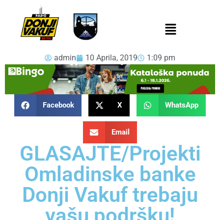
admin
10 Aprila, 2019
1:09 pm
Facebook
X
WhatsApp
Email
GLASAJTE/Projekti
Omladinske banke
Donji Vakuf trebaju
vašu podršku!