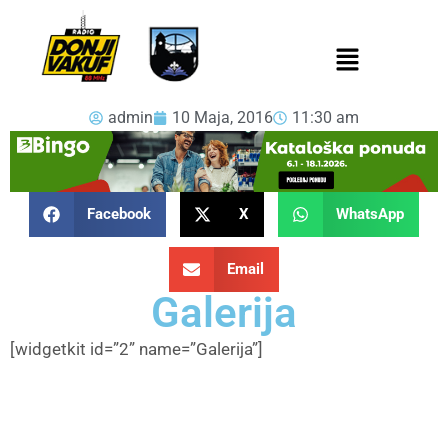
admin
10 Maja, 2016
11:30 am
Facebook
X
WhatsApp
Email
Galerija
[widgetkit id=”2” name=”Galerija”]