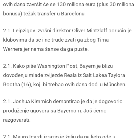
ovih dana završit će se 130 miliona eura (plus 30 miliona
bonusa) težak transfer u Barcelonu.
2.1. Leipzigov izvršni direktor Oliver Mintzlaff poručio je
klubovima da se i ne trude zvati ga zbog Tima
Wernera
jer nema šanse da ga puste.
2.1. Kako piše Washington Post, Bayern
je blizu
dovođenju mlade zvijezde Reala iz Salt Lakea Taylora
Bootha (16), koji bi trebao ovih dana doći u München.
2.1. Joshua Kimmich
demantirao je da je dogovorio
produženje ugovora sa Bayernom: Još ćemo
razgovarati.
2.1. Mauro Icardi izrazio je želju da na ljeto ode u