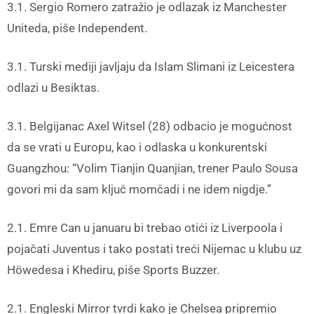
3.1. Sergio Romero zatražio je odlazak iz Manchester
Uniteda, piše Independent.
3.1. Turski mediji javljaju da Islam Slimani iz Leicestera
odlazi u Besiktas.
3.1. Belgijanac Axel Witsel (28) odbacio je mogućnost
da se vrati u Europu, kao i odlaska u konkurentski
Guangzhou: “Volim Tianjin Quanjian, trener Paulo Sousa
govori mi da sam ključ momčadi i ne idem nigdje.”
2.1. Emre Can
u januaru bi trebao otići iz Liverpoola i
pojačati Juventus
i tako postati treći Nijemac u klubu uz
Höwedesa i Khediru, piše Sports Buzzer.
2.1. Engleski Mirror tvrdi kako je Chelsea
pripremio