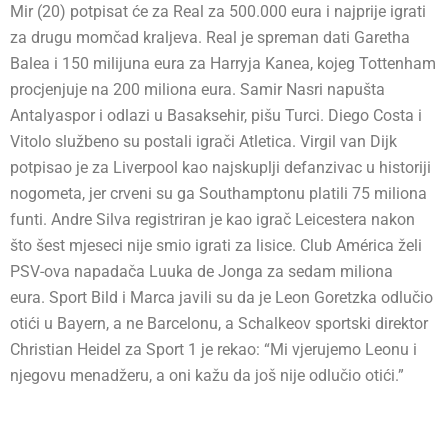
Mir (20) potpisat će za Real za 500.000 eura i najprije igrati
za drugu momčad kraljeva. Real je spreman dati Garetha
Balea i 150 milijuna eura za Harryja Kanea, kojeg Tottenham
procjenjuje na 200 miliona eura. Samir Nasri napušta
Antalyaspor i odlazi u Basaksehir, pišu Turci. Diego Costa i
Vitolo službeno su postali igrači Atletica. Virgil van Dijk
potpisao je za Liverpool kao najskuplji defanzivac u historiji
nogometa, jer crveni su ga Southamptonu platili 75 miliona
funti. Andre Silva registriran je kao igrač Leicestera nakon
što šest mjeseci nije smio igrati za lisice. Club América želi
PSV-ova napadača Luuka de Jonga za sedam miliona
eura. Sport Bild i Marca javili su da je Leon Goretzka odlučio
otići u Bayern, a ne Barcelonu, a Schalkeov sportski direktor
Christian Heidel za Sport 1 je rekao: “Mi vjerujemo Leonu i
njegovu menadžeru, a oni kažu da još nije odlučio otići.”