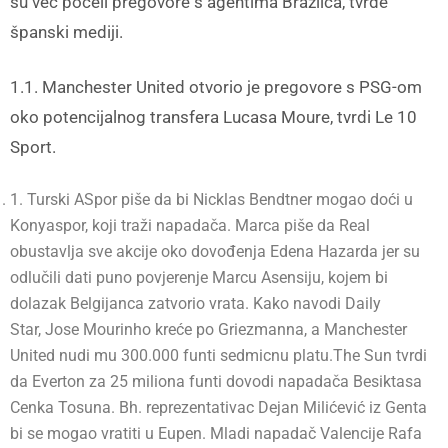
su već počeli pregovore s agentima Brazilca, tvrde
španski mediji.
1.1. Manchester United otvorio je pregovore s PSG-om
oko potencijalnog transfera Lucasa Moure, tvrdi Le 10
Sport.
1. Turski ASpor piše da bi Nicklas Bendtner mogao doći u
Konyaspor, koji traži napadača. Marca piše da Real
obustavlja sve akcije oko dovođenja Edena Hazarda jer su
odlučili dati puno povjerenje Marcu Asensiju, kojem bi
dolazak Belgijanca zatvorio vrata. Kako navodi Daily
Star, Jose Mourinho kreće po Griezmanna, a Manchester
United nudi mu 300.000 funti sedmicnu platu.The Sun tvrdi
da Everton za 25 miliona funti dovodi napadača Besiktasa
Cenka Tosuna. Bh. reprezentativac Dejan Milićević iz Genta
bi se mogao vratiti u Eupen. Mladi napadač Valencije Rafa