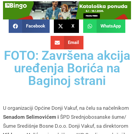
Facebook
X
WhatsApp
Email
FOTO: Završena akcija
uređenja Borića na
Baginoj strani
U organizaciji Općine Donji Vakuf, na čelu sa načelnikom
Senadom Selimovićem i
ŠPD Srednjobosanske šume/
Šume Središnje Bosne D.o.o. Donji Vakuf, sa direktorom