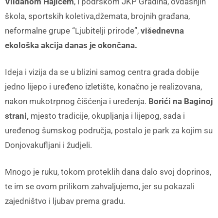
Vildanom Hajićem
, i podrškom JKP Gradina, ovdašnjih
škola, sportskih koletiva,džemata, brojnih građana,
neformalne grupe “Ljubitelji prirode”,
višednevna
ekološka akcija danas je okončana.
Ideja i vizija da se u blizini samog centra grada dobije
jedno lijepo i uređeno izletište, konačno je realizovana,
nakon mukotrpnog čišćenja i uređenja.
Borići na Baginoj
strani,
mjesto tradicije, okupljanja i lijepog, sada i
uređenog šumskog područja, postalo je park za kojim su
Donjovakufljani i žudjeli.
Mnogo je ruku, tokom proteklih dana dalo svoj doprinos,
te im se ovom prilikom zahvaljujemo, jer su pokazali
zajedništvo i ljubav prema gradu.