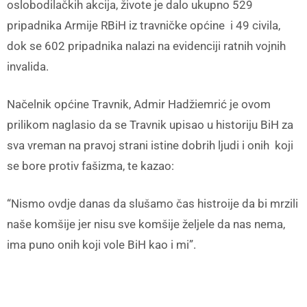
oslobodilačkih akcija, živote je dalo ukupno 529
pripadnika Armije RBiH iz travničke općine i 49 civila,
dok se 602 pripadnika nalazi na evidenciji ratnih vojnih
invalida.
Načelnik općine Travnik, Admir Hadžiemrić je ovom
prilikom naglasio da se Travnik upisao u historiju BiH za
sva vreman na pravoj strani istine dobrih ljudi i onih koji
se bore protiv fašizma, te kazao:
“Nismo ovdje danas da slušamo čas histroije da bi mrzili
naše komšije jer nisu sve komšije željele da nas nema,
ima puno onih koji vole BiH kao i mi”.