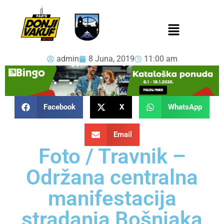
admin
8 Juna, 2019
11:00 am
Facebook
X
WhatsApp
Email
Foto / Travnik –
Održana centralna
manifestacija
stradanja Bošnjaka