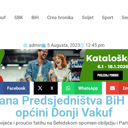
kuf
SBK
BiH
Crna hronika
Svijet
Sport
Se
admin
5 Augusta, 2023
12:45 pm
Facebook
X
WhatsApp
Em
ana Predsjedništva BiH
općini Donji Vakuf
cvijeće i proučio fatihu na Šehidskom spomen-obilježju i Pa