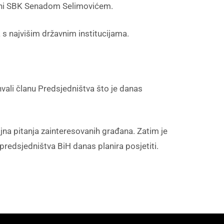
ini SBK Senadom Selimovićem.
 s najvišim državnim institucijama.
ahvali članu Predsjedništva što je danas
na pitanja zainteresovanih građana. Zatim je
redsjedništva BiH danas planira posjetiti.