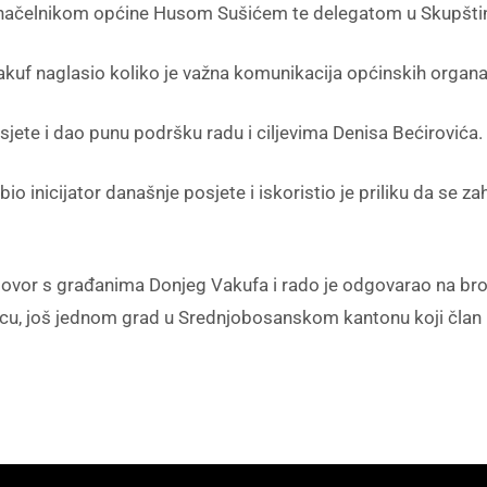
s načelnikom općine Husom Sušićem te delegatom u Skupšt
 Vakuf naglasio koliko je važna komunikacija općinskih organa
sjete i dao punu podršku radu i ciljevima Denisa Bećirovića.
o inicijator današnje posjete i iskoristio je priliku da se z
ovor s građanima Donjeg Vakufa i rado je odgovarao na broj
cu, još jednom grad u Srednjobosanskom kantonu koji član p