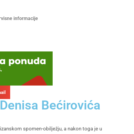
rvisne informacije
ail
 Denisa Bećirovića
rtizanskom spomen-obilježju, a nakon toga je u