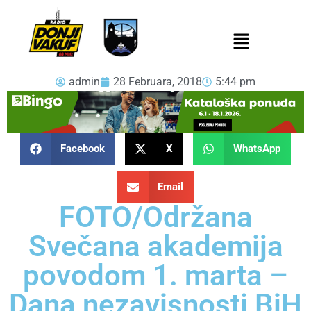
admin
28 Februara, 2018
5:44 pm
Facebook
X
WhatsApp
Email
FOTO/Održana
Svečana akademija
povodom 1. marta –
Dana nezavisnosti BiH