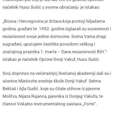
načelnik Huso Sušić u svome obraćanju je istakao:
„Bosna i Hercegovina je država koja postoji hiljadama
godina, građani te 1992. godine izglasali su suverenost i
nezavisnost svoje jedine domovine. Svima Vama dragi
sugrađani, upućujem čestitke povodom velikog i
značajnog praznika 1. marta – Dana nezavisnosti BiH.“-
istakao je načelnik Općine Donji Vakuf, Huso Sušić.
Svoj doprinos na večerašnjoj Svečanoj akademiji dali su i
učenice Mješovite srednje škole Donji Vakuf Selma
Bektaš i Ajla Gudić koje su čitale stihove iz pjesme
Molitva, Nijaza Rujanca, pjesnika iz Donjeg Vakufa, te
članovi Vokalno instrumentalnog sastava „Forte“.