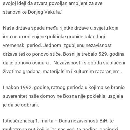
svojoj ideji da stvara povoljan ambijent za sve
stanovnike Donjeg Vakufa.“
Naša država spada među rijetke države u svijetu koja
ima nepromijenjene političke granice tako dugi
vremenski period. Jednom izgubljenu nezavisnost
država teško ponovo stiče. Bosni je trebalo 529. godina
da je ponovo osigura . Nezavisnost i sloboda su plaćeni
životima građana, materijalnim i kulturnim razaranjem .
I nakon 1992. godine, ratnog perioda u kojima se branio
suverenitet naše domovine Bosna nije poklekla, uspjela
je da se odbrani.
Ističući značaj 1. marta – Dana nezavisnosti BiH, te
mukotrpan put koji je iza nas već 26 godina, općinski