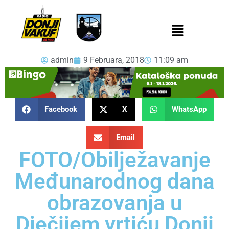
admin
9 Februara, 2018
11:09 am
Facebook
X
WhatsApp
Email
FOTO/Obilježavanje
Međunarodnog dana
obrazovanja u
Dječijem vrtiću Donji