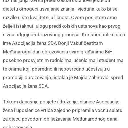
razmišljanja. Svrha predškolske ustanove jeste da
djetetu omogući usvajanje znanja i vještina kako bi se
razvilo u što kvalitetniju ličnost. Ovom posjetom smo
željeli istaknuti ulogu predškolskih ustanova kao prvog
nivoa odgojno-obrazovnog procesa. Koristim priliku da u
ime Asocijacija žena SDA Donji Vakuf čestitam
Međunarodni dan obrazovanja svim građanima BiH,
posebno prosvjetnim radnicima, učenicima i studentima
te onima koji posredno ili neposredno učestvuju u
promociji obrazovanja,, istakla je Majda Zahirović ispred
Asocijacije žena SDA.
Tokom današnje posjete i druženje, članice Asocijacije
žena i uposlenice vrtića zajedno pripremile voćnu salatu
za djecu povodom obilježavanja Međunarodnog dana
oobrazovanja.