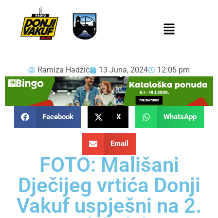
Ramiza Hadžić
13 Juna, 2024
12:05 pm
Facebook
X
WhatsApp
Email
FOTO: Mališani
Dječijeg vrtića Donji
Vakuf uspješni na 2.