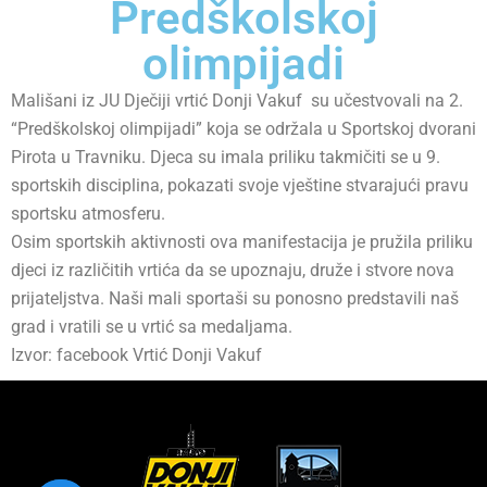
Predškolskoj
olimpijadi
Mališani iz JU Dječiji vrtić Donji Vakuf su učestvovali na 2.
“Predškolskoj olimpijadi” koja se održala u Sportskoj dvorani
Pirota u Travniku. Djeca su imala priliku takmičiti se u 9.
sportskih disciplina, pokazati svoje vještine stvarajući pravu
sportsku atmosferu.
Osim sportskih aktivnosti ova manifestacija je pružila priliku
djeci iz različitih vrtića da se upoznaju, druže i stvore nova
prijateljstva. Naši mali sportaši su ponosno predstavili naš
grad i vratili se u vrtić sa medaljama.
Izvor: facebook Vrtić Donji Vakuf