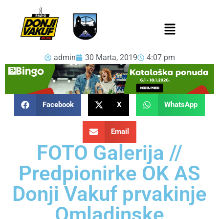
admin
30 Marta, 2019
4:07 pm
Facebook
X
WhatsApp
Email
FOTO Galerija //
Predpionirke OK AS
Donji Vakuf prvakinje
Omladinske