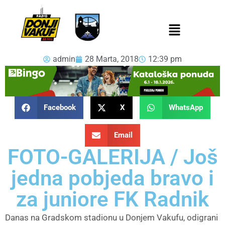
admin
28 Marta, 2018
12:39 pm
Facebook
X
WhatsApp
Email
FOTO-GALERIJA / Još
jedna pobjeda bravo i
za juniore FK Radnik
Danas na Gradskom stadionu u Donjem Vakufu, odigrani