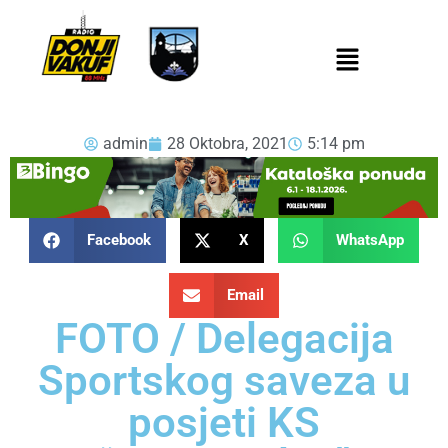
admin
28 Oktobra, 2021
5:14 pm
Facebook
X
WhatsApp
Email
FOTO / Delegacija
Sportskog saveza u
posjeti KS