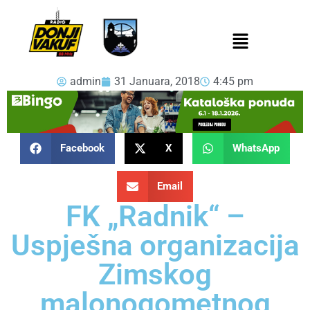
admin
31 Januara, 2018
4:45 pm
Facebook
X
WhatsApp
Email
FK „Radnik“ –
Uspješna organizacija
Zimskog
malonogometnog