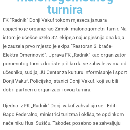
turnira
FK “Radnik” Donji Vakuf tokom mjeseca januara
uspješno je organizirao Zimski malonogometni turnir. Na
istom je učešće uzelo 32. ekipe,a najuspješnija ona koja
je zauzela prvo mjesto je ekipa “Restoran 6. braće-
Elektra Omerinović”. Uprava FK „Radnik“ kao organizator
pomenutog turnira koriste priliku da se zahvale svima od
učesnika, sudija, JU Centar za kulturu informisanje i sport
Donji Vakuf, Policijskoj stanici Donji Vakuf, koji su bili
dobri partneri u organizaciji ovog turnira.
Ujedno iz FK „Radnik“ Donji vakuf zahvaljuju se i Editi
Đapo Federalnoj ministrici turizma i okliša, te općinkom
načelniku Husi Sušiću. Također, posebno se zahvaljuju