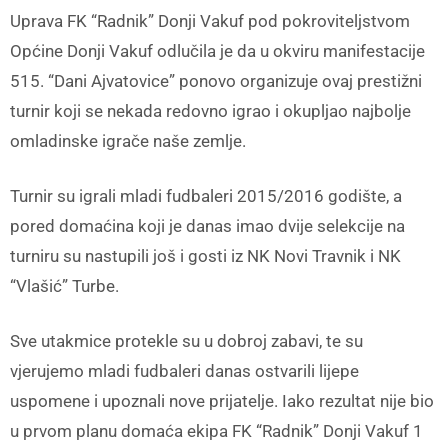
Uprava FK “Radnik” Donji Vakuf pod pokroviteljstvom
Općine Donji Vakuf odlučila je da u okviru manifestacije
515. “Dani Ajvatovice” ponovo organizuje ovaj prestižni
turnir koji se nekada redovno igrao i okupljao najbolje
omladinske igrače naše zemlje.
Turnir su igrali mladi fudbaleri 2015/2016 godište, a
pored domaćina koji je danas imao dvije selekcije na
turniru su nastupili još i gosti iz NK Novi Travnik i NK
“Vlašić” Turbe.
Sve utakmice protekle su u dobroj zabavi, te su
vjerujemo mladi fudbaleri danas ostvarili lijepe
uspomene i upoznali nove prijatelje. Iako rezultat nije bio
u prvom planu domaća ekipa FK “Radnik” Donji Vakuf 1