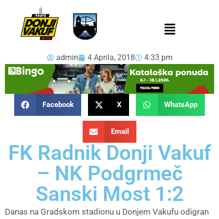
admin
4 Aprila, 2018
4:33 pm
Facebook
X
WhatsApp
Email
FK Radnik Donji Vakuf
– NK Podgrmeč
Sanski Most 1:2
Danas na Gradskom stadionu u Donjem Vakufu odigran