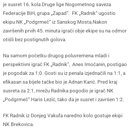
je susret 16. kola Druge lige Nogometnog saveza
Federacije BiH, grupa „Zapad“. FK „Radnik“ ugostio
ekipu NK „Podgrmeč“ iz Sanskog Mosta.Nakon
završenih prvih 45. minuta igrači obje ekipe su na odmor
otišli bez postignutih golova.
Na samom početku drugog poluvremena mladi i
perspektivni igrač FK „Radnik“, Anes Imočanin, postigao
je pogodak za 1:0. Gosti su iz penala izjednačili na 1:1, a
efikasan sa bijele tačke bio je Adnan Karić. Pred kraj
susreta za 2:1, mrežu Radnika pogodio je igrač NK
„Podgrmeč“ Haris Lezić, tako da je susret i završen 1:2.
FK Radnik iz Donjeg Vakufa naredno kolo gostuje ekipi
NK Brekovica.