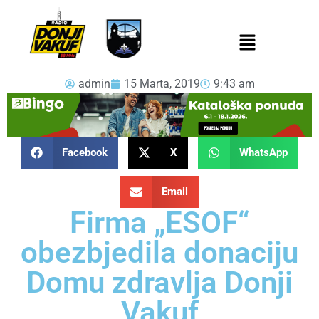
admin
15 Marta, 2019
9:43 am
Facebook
X
WhatsApp
Email
Firma „ESOF“
obezbjedila donaciju
Domu zdravlja Donji
Vakuf