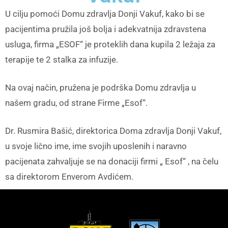
U cilju pomoći Domu zdravlja Donji Vakuf, kako bi se
pacijentima pružila još bolja i adekvatnija zdravstena
usluga, firma „ESOF“ je proteklih dana kupila 2 ležaja za
terapije te 2 stalka za infuzije.
Na ovaj način, pružena je podrška Domu zdravlja u
našem gradu, od strane Firme „Esof“.
Dr. Rusmira Bašić, direktorica Doma zdravlja Donji Vakuf,
u svoje lično ime, ime svojih uposlenih i naravno
pacijenata zahvaljuje se na donaciji firmi „ Esof“ , na čelu
sa direktorom Enverom Avdićem.