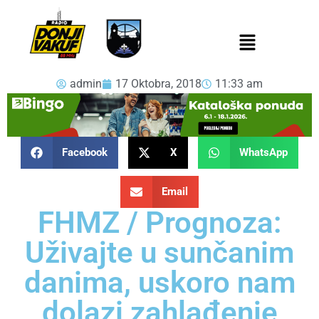
admin
17 Oktobra, 2018
11:33 am
Facebook
X
WhatsApp
Email
FHMZ / Prognoza:
Uživajte u sunčanim
danima, uskoro nam
dolazi zahlađenje