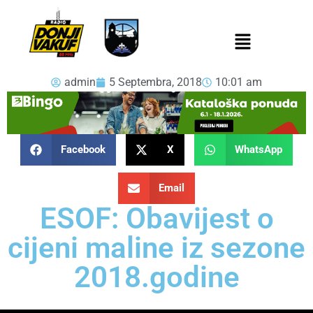
admin
5 Septembra, 2018
10:01 am
Facebook
X
WhatsApp
Email
ESOF: Obavijest o
cijeni maline iz sezone
2018.godine