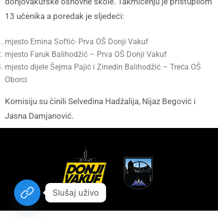
donjovakufske osnovne škole. Takmičenju je pristupilom
13 učenika a poredak je sljedeći:
mjesto Emina Softić- Prva OŠ Donji Vakuf
mjesto Faruk Balihodžić – Prva OŠ Donji Vakuf
mjesto dijele Šejma Pajić i Zinedin Balihodžić – Treća OŠ
Oborci
Komisiju su činili Selvedina Hadžalija, Nijaz Begović i
Jasna Damjanović.
Slušaj uživo