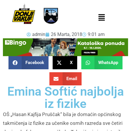
admin
26 Marta, 2018
9:01 am
Facebook
X
WhatsApp
Email
Emina Softić najbolja
iz fizike
OŠ „Hasan Kajfija Pruščak“ bila je domaćin općinskog
takmičenja iz fizike za učenike osmih razreda sve četiri