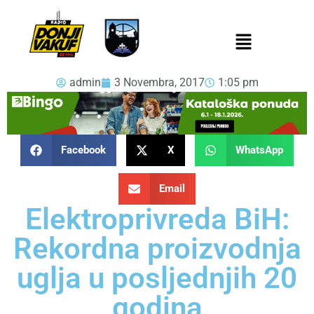
admin
3 Novembra, 2017
1:05 pm
Facebook
X
WhatsApp
Email
Elektroprivreda BiH:
Rekordna proizvodnja
uglja u posljednjih 20
godina