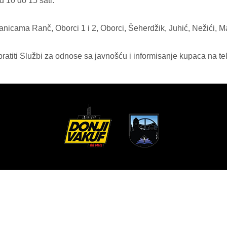
10 do 15 sati.
tanicama Ranč, Oborci 1 i 2, Oborci, Šeherdžik, Juhić, Nežići, M
atiti Službi za odnose sa javnošću i informisanje kupaca na t