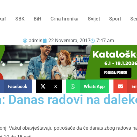
kuf
SBK
BiH
Crna hronika
Svijet
Sport
Se
admin
22 Novembra, 2017
7:47 am
Facebook
X
WhatsApp
Em
ja: Danas radovi na dal
 Donji Vakuf obavještavaju potrošače da će danas zbog radova n