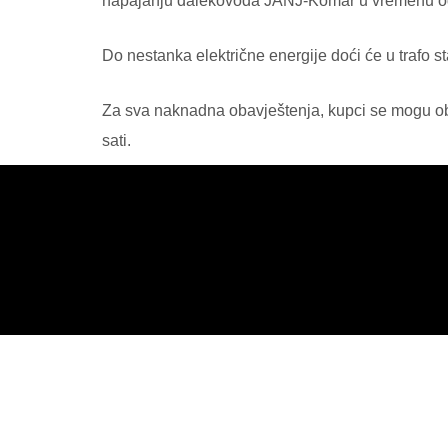
napajanju dalekovoda JANJ-Komar u vremenu od 
Do nestanka električne energije doći će u trafo s
Za sva naknadna obavještenja, kupci se mogu obr
sati.