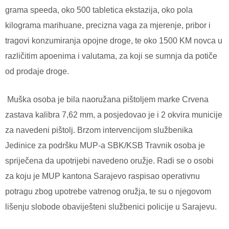
grama speeda, oko 500 tabletica ekstazija, oko pola
kilograma marihuane, precizna vaga za mjerenje, pribor i
tragovi konzumiranja opojne droge, te oko 1500 KM novca u
različitim apoenima i valutama, za koji se sumnja da potiče
od prodaje droge.
Muška osoba je bila naoružana pištoljem marke Crvena
zastava kalibra 7,62 mm, a posjedovao je i 2 okvira municije
za navedeni pištolj. Brzom intervencijom službenika
Jedinice za podršku MUP-a SBK/KSB Travnik osoba je
spriječena da upotrijebi navedeno oružje. Radi se o osobi
za koju je MUP kantona Sarajevo raspisao operativnu
potragu zbog upotrebe vatrenog oružja, te su o njegovom
lišenju slobode obaviješteni službenici policije u Sarajevu.