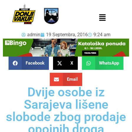
admin
19 Septembra, 2016
9:24 am
Facebook
X
WhatsApp
Email
Dvije osobe iz
Sarajeva lišene
slobode zbog prodaje
opojnih droga