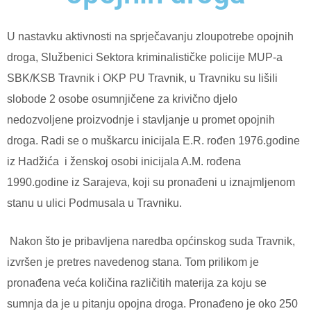
U nastavku aktivnosti na sprječavanju zloupotrebe opojnih
droga, Službenici Sektora kriminalističke policije MUP-a
SBK/KSB Travnik i OKP PU Travnik, u Travniku su lišili
slobode 2 osobe osumnjičene za krivično djelo
nedozvoljene proizvodnje i stavljanje u promet opojnih
droga. Radi se o muškarcu inicijala E.R. rođen 1976.godine
iz Hadžića
i ženskoj osobi inicijala A.M. rođena
1990.godine iz Sarajeva, koji su pronađeni u iznajmljenom
stanu u ulici Podmusala u Travniku.
Nakon što je pribavljena naredba općinskog suda Travnik,
izvršen je pretres navedenog stana. Tom prilikom je
pronađena veća količina različitih materija za koju se
sumnja da je u pitanju opojna droga. Pronađeno je oko 250