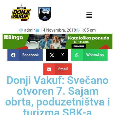
admin
14 Novembra, 2018
1:05 pm
Facebook
X
WhatsApp
Email
Donji Vakuf: Svečano
otvoren 7. Sajam
obrta, poduzetništva i
turizma SBK-a