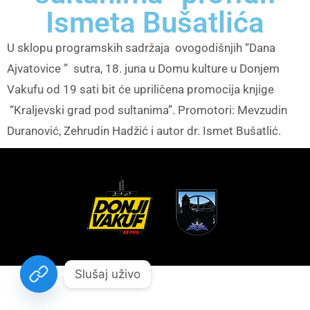
Ismeta Bušatlića
U sklopu programskih sadržaja ovogodišnjih “Dana
Ajvatovice ” sutra, 18. juna u Domu kulture u Donjem
Vakufu od 19 sati bit će upriličena promocija knjige
“Kraljevski grad pod sultanima”. Promotori: Mevzudin
Duranović, Zehrudin Hadžić i autor dr. Ismet Bušatlić.
Slušaj uživo