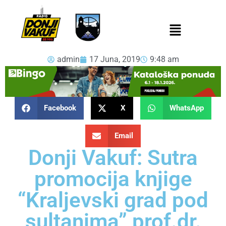
admin
17 Juna, 2019
9:48 am
Facebook
X
WhatsApp
Email
Donji Vakuf: Sutra
promocija knjige
“Kraljevski grad pod
sultanima” prof.dr.