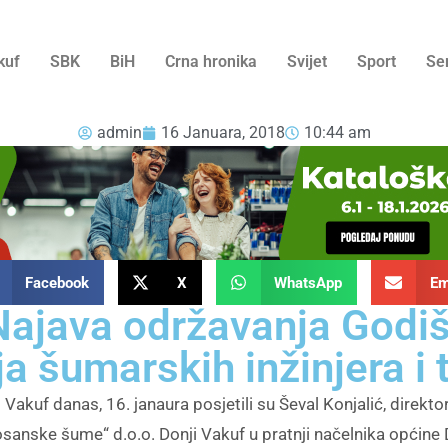
kuf
SBK
BiH
Crna hronika
Svijet
Sport
Se
admin
16 Januara, 2018
10:44 am
Facebook
X
WhatsApp
Em
Najava održavanja Godi
a šumarskih inžinjera i 
ji Vakuf danas, 16. janaura posjetili su Ševal Konjalić, dire
osanske šume“ d.o.o. Donji Vakuf u pratnji načelnika općine 