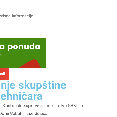
rvisne informacije
ail
šnje skupštine
tehničara
ktor Kantonalne uprave za šumarstvo SBK-a i
Donji Vakuf, Huse Sušića.