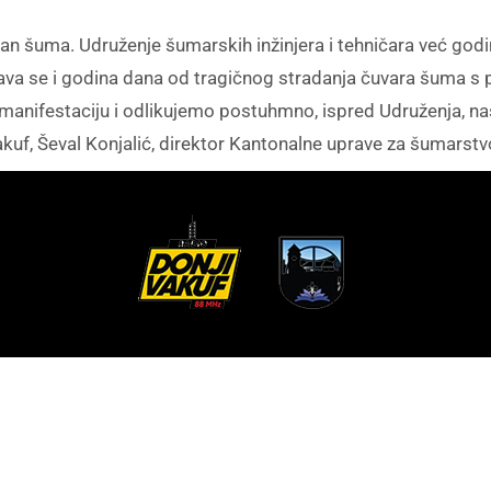
 dan šuma. Udruženje šumarskih inžinjera i tehničara već g
šava se i godina dana od tragičnog stradanja čuvara šuma s 
anifestaciju i odlikujemo postuhmno, ispred Udruženja, naš
 Vakuf, Ševal Konjalić, direktor Kantonalne uprave za šumarst