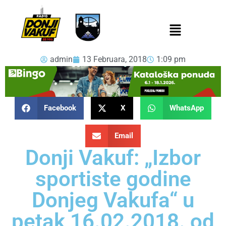
admin
13 Februara, 2018
1:09 pm
Facebook
X
WhatsApp
Email
Donji Vakuf: „Izbor
sportiste godine
Donjeg Vakufa“ u
petak,16.02.2018. od