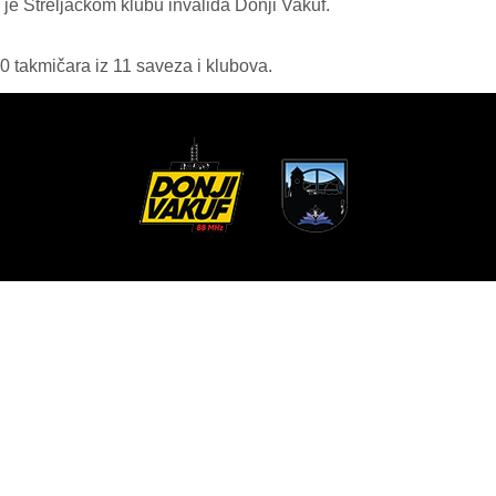
a je Streljačkom klubu invalida Donji Vakuf.
0 takmičara iz 11 saveza i klubova.