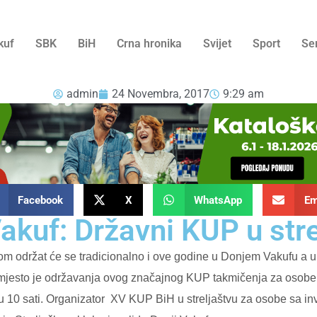
kuf
SBK
BiH
Crna hronika
Svijet
Sport
Se
admin
24 Novembra, 2017
9:29 am
Facebook
X
WhatsApp
Em
akuf: Državni KUP u str
tom održat će se tradicionalno i ove godine u Donjem Vakufu a 
mjesto je održavanja ovog značajnog KUP takmičenja za osobe s
 10 sati. Organizator XV KUP BiH u streljaštvu za osobe sa inva