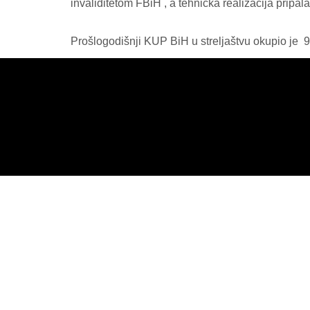
invaliditetom FBiH , a tehnička realizacija pripal
Prošlogodišnji KUP BiH u streljaštvu okupio je 9