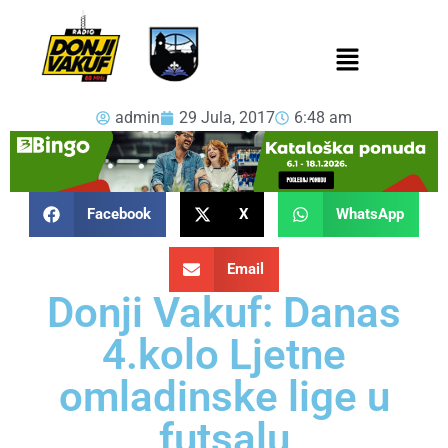
admin
29 Jula, 2017
6:48 am
Facebook
X
WhatsApp
Email
Donji Vakuf: Danas
4.kolo Ljetne
omladinske lige u
futsalu