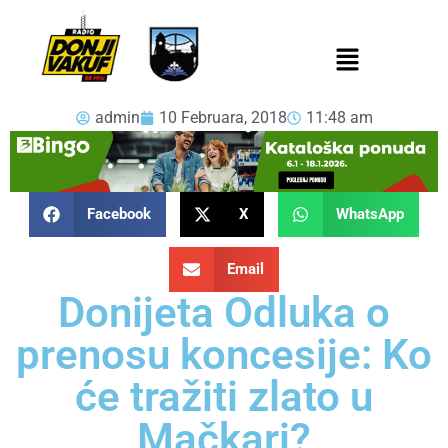
admin
10 Februara, 2018
11:48 am
Facebook
X
WhatsApp
Email
Donijeta Odluka o
prenosu koncesije: Ko
će tražiti zlato u
Mačkari?