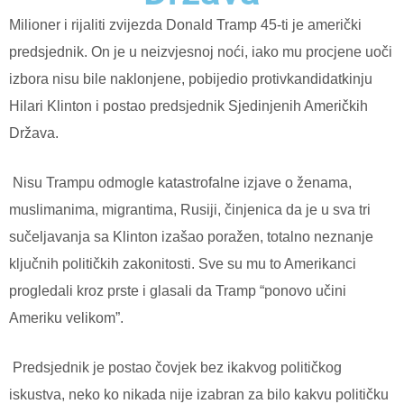
Milioner i rijaliti zvijezda Donald Tramp 45-ti je američki
predsjednik. On je u neizvjesnoj noći, iako mu procjene uoči
izbora nisu bile naklonjene, pobijedio protivkandidatkinju
Hilari Klinton i postao predsjednik Sjedinjenih Američkih
Država.
Nisu Trampu odmogle katastrofalne izjave o ženama,
muslimanima, migrantima, Rusiji, činjenica da je u sva tri
sučeljavanja sa Klinton izašao poražen, totalno neznanje
ključnih političkih zakonitosti. Sve su mu to Amerikanci
progledali kroz prste i glasali da Tramp “ponovo učini
Ameriku velikom”.
Predsjednik je postao čovjek bez ikakvog političkog
iskustva, neko ko nikada nije izabran za bilo kakvu političku