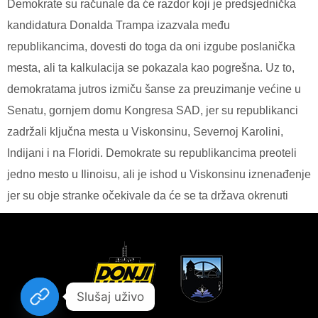
Demokrate su računale da će razdor koji je predsjednička
kandidatura Donalda Trampa izazvala među
republikancima, dovesti do toga da oni izgube poslanička
mesta, ali ta kalkulacija se pokazala kao pogrešna. Uz to,
demokratama jutros izmiču šanse za preuzimanje većine u
Senatu, gornjem domu Kongresa SAD, jer su republikanci
zadržali ključna mesta u Viskonsinu, Severnoj Karolini,
Indijani i na Floridi. Demokrate su republikancima preoteli
jedno mesto u Ilinoisu, ali je ishod u Viskonsinu iznenađenje
jer su obje stranke očekivale da će se ta država okrenuti
Slušaj uživo