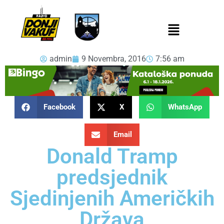
admin
9 Novembra, 2016
7:56 am
Facebook
X
WhatsApp
Email
Donald Tramp
predsjednik
Sjedinjenih Američkih
Država