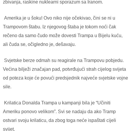
zbivanja, raskine nuklearni sporazum sa Iranom.
Amerika je u šoku! Ovo niko nije očekivao, čini se ni u
Trampovom štabu. Iz njegovog štaba je tokom noći čak
rečeno da samo čudo može dovesti Trampa u Bijelu kuću,
ali čuda se, očigledno je, dešavaju.
Svjetske berze odmah su reagirale na Trampovu pobjedu.
Većina bilježi značajan pad, potvrđujući strah cijelog svijeta
od poteza koje će povući predsjednik najveće svjetske vojne
sile.
Krilatica Donalda Trampa u kampanji bila je “Učiniti
Ameriku ponovo velikom”. Svi se nadaju da ako Tramp
ostvari svoju krilaticu, da zbog toga neće ispaštati cijeli
svijet.