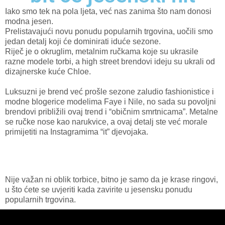
Iako smo tek na pola ljeta, već nas zanima što nam donosi
modna jesen.
Prelistavajući novu ponudu popularnih trgovina, uočili smo
jedan detalj koji će dominirati iduće sezone.
Riječ je o okruglim, metalnim ručkama koje su ukrasile
razne modele torbi, a high street brendovi ideju su ukrali od
dizajnerske kuće Chloe.
Luksuzni je brend već prošle sezone zaludio fashionistice i
modne blogerice modelima Faye i Nile, no sada su povoljni
brendovi približili ovaj trend i “običnim smrtnicama”. Metalne
se ručke nose kao narukvice, a ovaj detalj ste već morale
primijetiti na Instagramima “it” djevojaka.
Nije važan ni oblik torbice, bitno je samo da je krase ringovi,
u što ćete se uvjeriti kada zavirite u jesensku ponudu
popularnih trgovina.