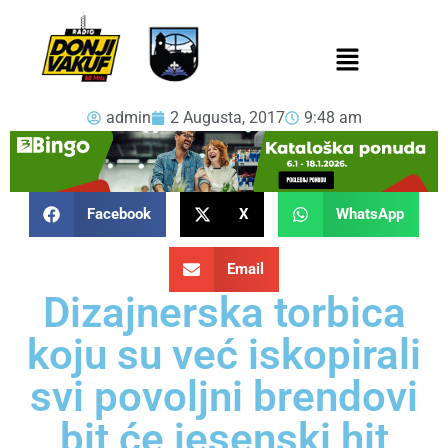
admin
2 Augusta, 2017
9:48 am
Facebook
X
WhatsApp
Email
Dizajnerska torbica
koju su već iskopirali
svi povoljni brendovi
bit će jesenski hit