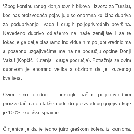
“Zbog kontinuiranog klanja tovnih bikova i izvoza za Tursku,
kod nas proizvođača pojavljuje se enormna količina đubriva
za pođubrivanje livada i drugih poljoprivrednih površina.
Navedeno đubrivo odlažemo na naše zemljište i sa te
lokacije ga dalje plasiramo individualnim poljoprivrednicima
a posebno uzgajivačima malina na području općine Donji
Vakuf (Kopčić, Kutanja i druga područja). Potražnja za ovim
đubrivom je enormno velika s obzirom da je izuzetnog
kvaliteta.
Ovim smo ujedno i pomogli našim poljoprivrednim
proizvođačima da lakše dođu do proizvodnog gnjojiva koje
je 100% ekološki ispravno.
Činjenica je da je jedno jutro greškom šofera iz kamiona,