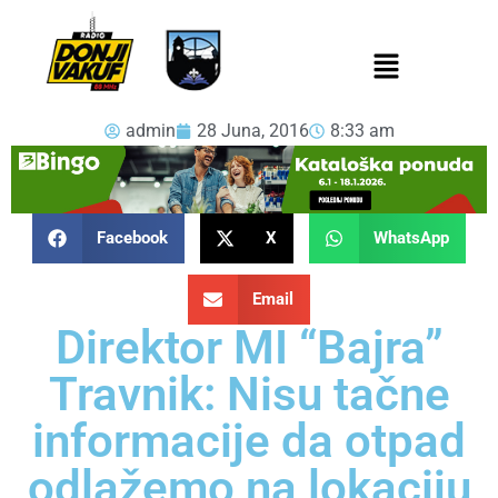
admin
28 Juna, 2016
8:33 am
Facebook
X
WhatsApp
Email
Direktor MI “Bajra”
Travnik: Nisu tačne
informacije da otpad
odlažemo na lokaciju