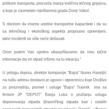
prilikom transporta, procurila manja količina tečnog gnjojiva,
a koje je zasmetalo mještanima grada Donji Vakuf.
S obzirom da imamo uredne transportne kapacitete i da su
sa tehničkog i ekološkog aspekta propisano opremljeni,
takvi incidenti se više neće dešavati.
Ovim putem Vas ujedno obavještavamo da nisu tačne
informacije da mi otpad vršimo na tu lokaciju.”
U prilogu dopisa, direktor kompanije “Bajra” Numo Haseljić
na našu adresu dostavio je ugovor i otpremnicu koje Društvo
za proizvodnju, promet i usluge “Bajra” Travnik
ima sa
firmom JP “DEPOT” Banja Luka o pružanju usluga
deponovanja otpada (klaoničkog otpada kao i ostalih