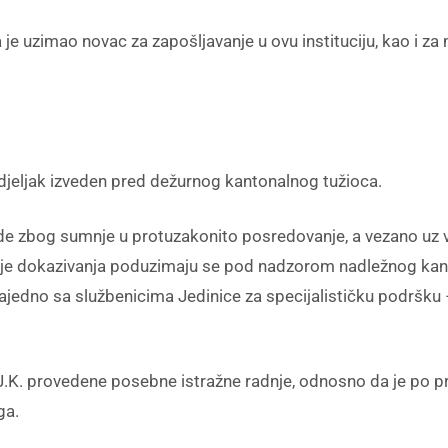
je uzimao novac za zapošljavanje u ovu instituciju, kao i za
edjeljak izveden pred dežurnog kantonalnog tužioca.
ode zbog sumnje u protuzakonito posredovanje, a vezano uz 
e dokazivanja poduzimaju se pod nadzorom nadležnog kantona
 zajedno sa službenicima Jedinice za specijalističku podršku
.K. provedene posebne istražne radnje, odnosno da je po pr
ga.