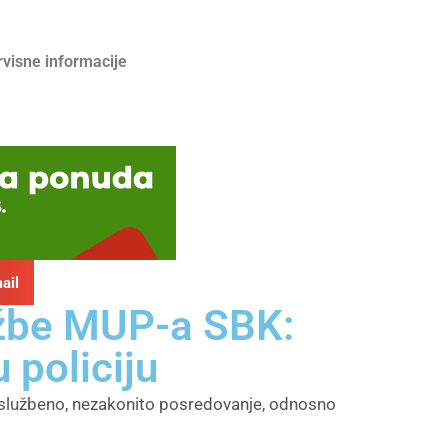
rvisne informacije
ail
užbe MUP-a SBK:
 policiju
u, službeno, nezakonito posredovanje, odnosno