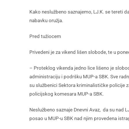
Kako neslužbeno saznajemo, LJ.K. se tereti da 
nabavku oružja.
Pred tužiocem
Privedeni je za vikend lišen slobode, te u pon
– Proteklog vikenda jedno lice lišeno je slob
administraciju i podršku MUP-a SBK. Sve radnj
su službenici Sektora kriminalističke policije
policijskog komesara MUP-a SBK.
Neslužbeno saznaje Dnevni Avaz, da su nad LJ
posao u MUP-u SBK nad njim provedena istra