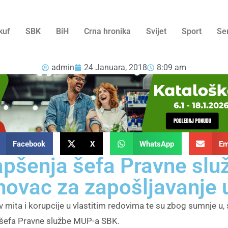
kuf
SBK
BiH
Crna hronika
Svijet
Sport
Se
admin
24 Januara, 2018
8:09 am
Facebook
X
WhatsApp
Em
hapšenja šefa Pravne sl
ovac za zapošljavanje u
v mita i korupcije u vlastitim redovima te su zbog sumnje 
i šefa Pravne službe MUP-a SBK.