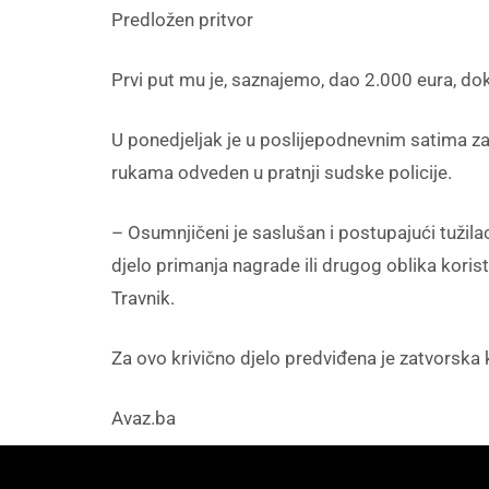
Predložen pritvor
Prvi put mu je, saznajemo, dao 2.000 eura, dok j
U ponedjeljak je u poslijepodnevnim satima z
rukama odveden u pratnji sudske policije.
– Osumnjičeni je saslušan i postupajući tužila
djelo primanja nagrade ili drugog oblika koris
Travnik.
Za ovo krivično djelo predviđena je zatvorska 
Avaz.ba