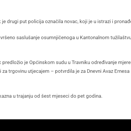
e drugi put policija označila novac, koji je u istrazi i pronađ
avršeno saslušanje osumnjičenoga u Kantonalnom tužilaštvu 
c predložio je Općinskom sudu u Travniku određivanje mjere p
ti za trgovinu utjecajem – potvrdila je za Dnevni Avaz Ernes
kazna u trajanju od šest mjeseci do pet godina.