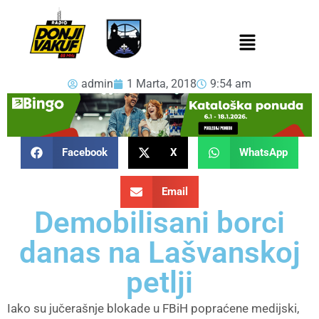
admin
1 Marta, 2018
9:54 am
Facebook
X
WhatsApp
Email
Demobilisani borci
danas na Lašvanskoj
petlji
Iako su jučerašnje blokade u FBiH popraćene medijski,