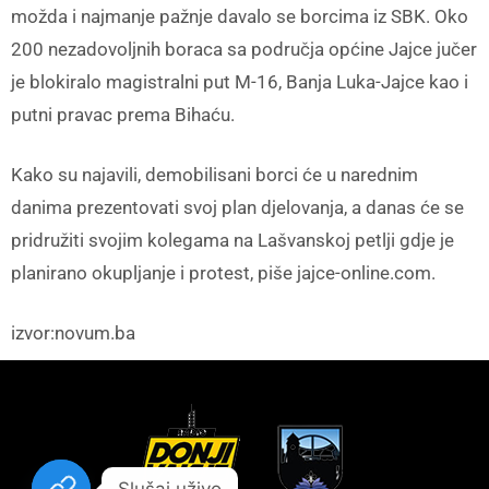
možda i najmanje pažnje davalo se borcima iz SBK. Oko
200 nezadovoljnih boraca sa područja općine Jajce jučer
je blokiralo magistralni put M-16, Banja Luka-Jajce kao i
putni pravac prema Bihaću.
Kako su najavili, demobilisani borci će u narednim
danima prezentovati svoj plan djelovanja, a danas će se
pridružiti svojim kolegama na Lašvanskoj petlji gdje je
planirano okupljanje i protest, piše jajce-online.com.
izvor:novum.ba