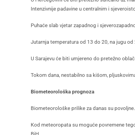
Intenzivnije padavine u centralnim i sjeverois
Puhaće slab vjetar zapadnog i sjeverozapadn
Jutarnja temperatura od 13 do 20, na jugu od 
U Sarajevu će biti umjereno do pretežno oblač
Tokom dana, nestabilno sa kišom, pljuskovima
Biometeorološka prognoza
Biometeorološke prilike za danas su povoljne. 
Kod meteoropata su moguće povremene tegobe
BiH.