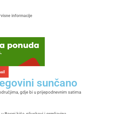
rvisne informacije
ail
cegovini sunčano
dručjima, gdje bi u prijepodnevnim satima
 Bosni kiša, pljuskovi i grmljavina.