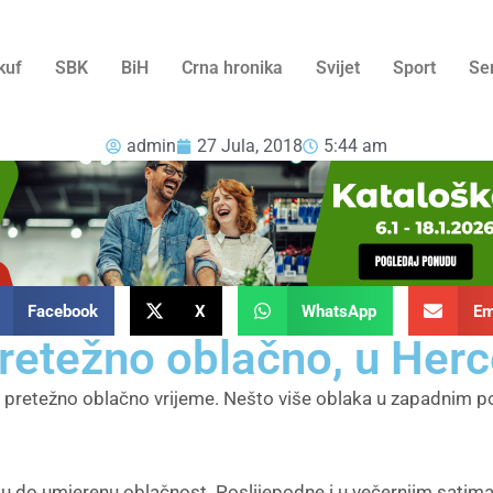
kuf
SBK
BiH
Crna hronika
Svijet
Sport
Se
admin
27 Jula, 2018
5:44 am
Facebook
X
WhatsApp
Em
retežno oblačno, u Her
pretežno oblačno vrijeme. Nešto više oblaka u zapadnim po
 do umjerenu oblačnost. Poslijepodne i u večernjim satima u