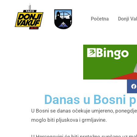
Početna
Donji Va
Danas u Bosni p
U Bosni se danas očekuje umjereno, ponegdje 
moglo biti pljuskova i grmljavine.
U Hercegovini će biti pretežno sunčano uz malu