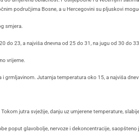
točnim područjima Bosne, a u Hercegovini su pljuskovi mogući
og smjera.
20 do 23, a najviša dnevna od 25 do 31, na jugu od 30 do 3
no vrijeme.
 i grmljavinom. Jutarnja temperatura oko 15, a najviša dnev
Tokom jutra svježije, danju uz umjerene temperature, slabije
 poput glavobolje, nervoze i dekoncentracije, saopšteno 