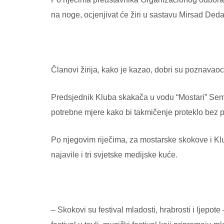
na noge, ocjenjivat će žiri u sastavu Mirsad Deda
Članovi žirija, kako je kazao, dobri su poznavaoci 
Predsjednik Kluba skakača u vodu “Mostari” Semi
potrebne mjere kako bi takmičenje proteklo bez 
Po njegovim riječima, za mostarske skokove i K
najavile i tri svjetske medijske kuće.
– Skokovi su festival mladosti, hrabrosti i ljepot