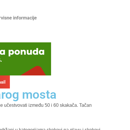
rvisne informacije
ail
arog mosta
će učestvovati između 50 i 60 skakača. Tačan
održani u kategorijama skokovi na glavu i skokovi