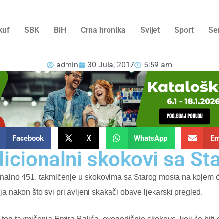
kuf
SBK
BiH
Crna hronika
Svijet
Sport
Se
admin
30 Jula, 2017
5:59 am
Facebook
X
WhatsApp
Em
dicionalni skokovi sa St
ionalno 451. takmičenje u skokovima sa Starog mosta na kojem 
a nakon što svi prijavljeni skakači obave ljekarski pregled.
og takmičenja Emira Balića, ovogodišnje skokove, koji će biti 