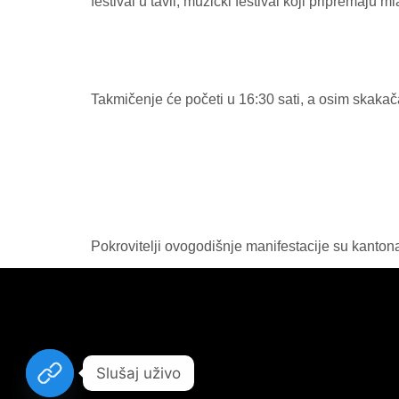
festival u tavli, muzički festival koji pripremaju 
Takmičenje će početi u 16:30 sati, a osim skakača
Pokrovitelji ovogodišnje manifestacije su kantona
Slušaj uživo