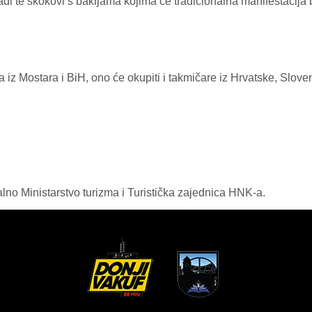
mladi te skokovi s bakljama kojima će tradicionalna manifestacija 
 iz Mostara i BiH, ono će okupiti i takmičare iz Hrvatske, Sloven
lno Ministarstvo turizma i Turistička zajednica HNK-a.