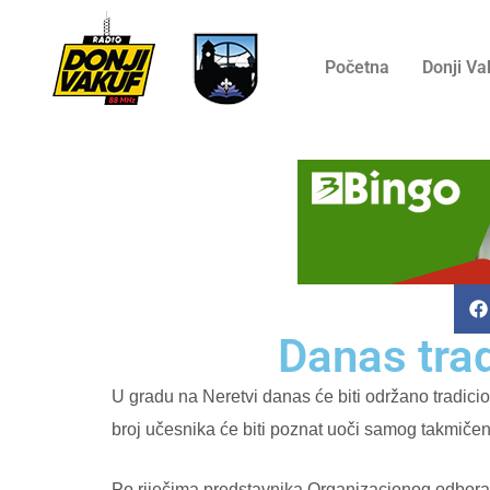
Početna
Donji Va
Danas tra
U gradu na Neretvi danas će biti održano tradic
broj učesnika će biti poznat uoči samog takmičenj
Po riječima predstavnika Organizacionog odbora t