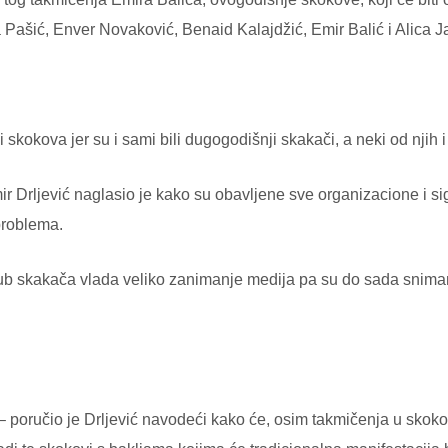
 Pašić, Enver Novaković, Benaid Kalajdžić, Emir Balić i Alica Ja
skokova jer su i sami bili dugogodišnji skakači, a neki od njih i 
r Drljević naglasio je kako su obavljene sve organizacione i s
problema.
lub skakača vlada veliko zanimanje medija pa su do sada snim
e – poručio je Drljević navodeći kako će, osim takmičenja u skoko