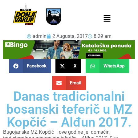
admin
2 Augusta, 2017
8:29 am
Facebook
X
WhatsApp
Email
Danas tradicionalni
bosanski teferič u MZ
Kopčić – Alđun 2017.
Bugojanske MZ Kopčić i ove godine je domaćin