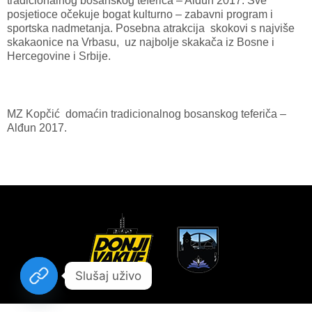
tradicionalnog bosanskog teferiča – Alđun 2017. Sve
posjetioce očekuje bogat kulturno – zabavni program i
sportska nadmetanja. Posebna atrakcija skokovi s najviše
skakaonice na Vrbasu, uz najbolje skakača iz Bosne i
Hercegovine i Srbije.
MZ Kopčić domaćin tradicionalnog bosanskog teferiča –
Alđun 2017.
Slušaj uživo