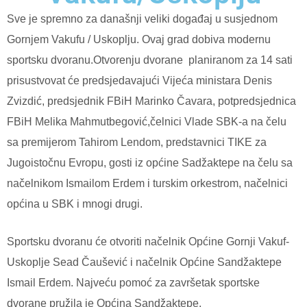
Sve je spremno za današnji veliki događaj u susjednom
Gornjem Vakufu / Uskoplju. Ovaj grad dobiva modernu
sportsku dvoranu.Otvorenju dvorane planiranom za 14 sati
prisustvovat će predsjedavajući Vijeća ministara Denis
Zvizdić, predsjednik FBiH Marinko Čavara, potpredsjednica
FBiH Melika Mahmutbegović,čelnici Vlade SBK-a na čelu
sa premijerom Tahirom Lendom, predstavnici TIKE za
Jugoistočnu Evropu, gosti iz općine Sadžaktepe na čelu sa
načelnikom Ismailom Erdem i turskim orkestrom, načelnici
općina u SBK i mnogi drugi.
Sportsku dvoranu će otvoriti načelnik Općine Gornji Vakuf-
Uskoplje Sead Čaušević i načelnik Općine Sandžaktepe
Ismail Erdem. Najveću pomoć za završetak sportske
dvorane pružila je Općina Sandžaktepe.