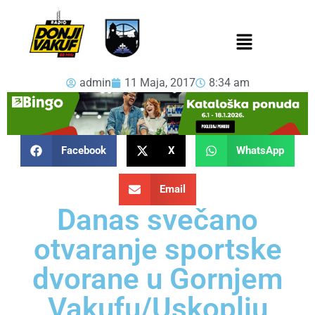
admin
11 Maja, 2017
8:34 am
Facebook
X
WhatsApp
Email
Danas svečano
otvaranje sportske
dvorane u Gornjem
Vakufu/Uskoplju