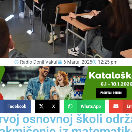
Radio Donji Vakuf
6 Marta, 2025
12:25 pm
Facebook
X
WhatsApp
Em
rvoj osnovnoj školi odr
takmičenje iz matematik