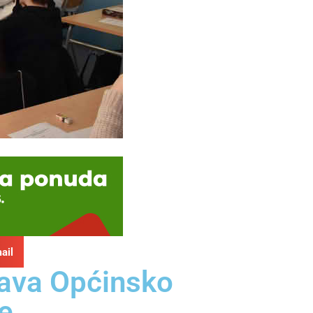
ail
žava Općinsko
e