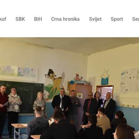
kuf
SBK
BiH
Crna hronika
Svijet
Sport
Se