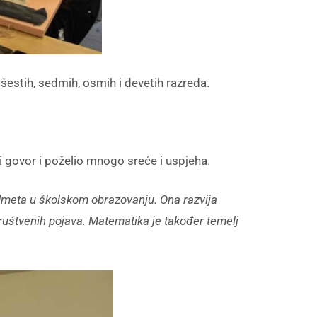
estih, sedmih, osmih i devetih razreda.
 govor i poželio mnogo sreće i uspjeha.
dmeta u školskom obrazovanju. Ona razvija
 društvenih pojava. Matematika je također temelj