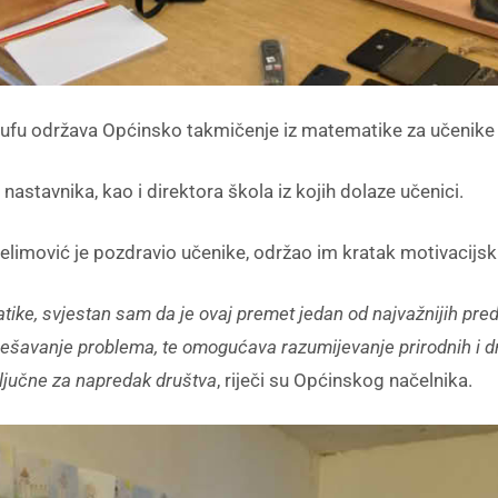
ufu održava Općinsko takmičenje iz matematike za učenike š
 nastavnika, kao i direktora škola iz kojih dolaze učenici.
limović je pozdravio učenike, održao im kratak motivacijski
ke, svjestan sam da je ovaj premet jedan od najvažnijih pre
 i rješavanje problema, te omogućava razumijevanje prirodnih i
ključne za napredak društva
, riječi su Općinskog načelnika.