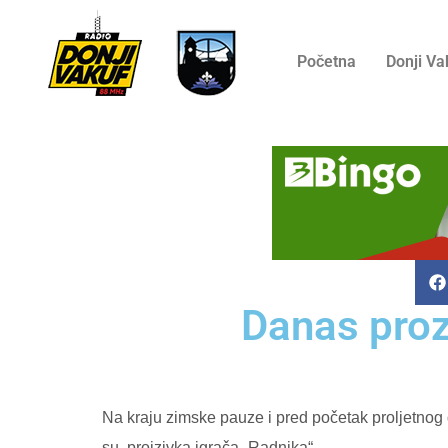
Početna
Donji Va
Danas proz
Na kraju zimske pauze i pred početak proljetnog
su proizivka igrača „Radnika“.