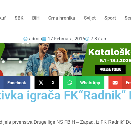
kuf
SBK
BiH
Crna hronika
Svijet
Sport
Se
admin
17 Februara, 2016
7:37 am
Facebook
X
WhatsApp
Em
ivka igrača FK“Radnik“ 
 dijela prvenstva Druge lige NS FBiH – Zapad, iz FK“Radnik“ Do