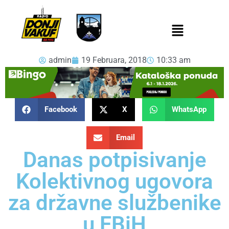
admin
19 Februara, 2018
10:33 am
Facebook
X
WhatsApp
Email
Danas potpisivanje
Kolektivnog ugovora
za državne službenike
u FBiH