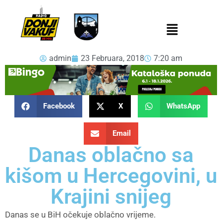
admin
23 Februara, 2018
7:20 am
Facebook
X
WhatsApp
Email
Danas oblačno sa
kišom u Hercegovini, u
Krajini snijeg
Danas se u BiH očekuje oblačno vrijeme.